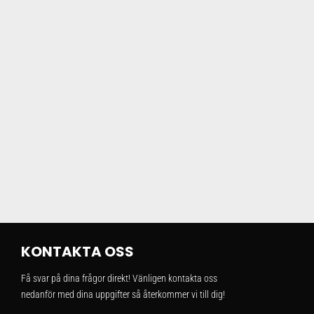
KONTAKTA OSS
Få svar på dina frågor direkt! Vänligen kontakta oss
nedanför med dina uppgifter så återkommer vi till dig!