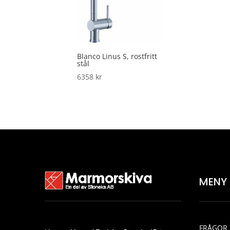
Blanco Linus S, rostfritt
stål
6358
kr
MENY
FRÅGOR 