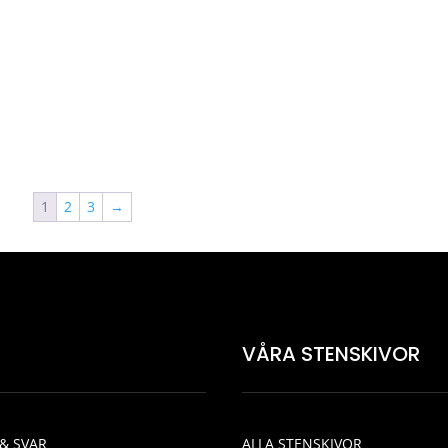
1
2
3
→
VÅRA STENSKIVOR
& SVAR
ALLA STENSKIVOR