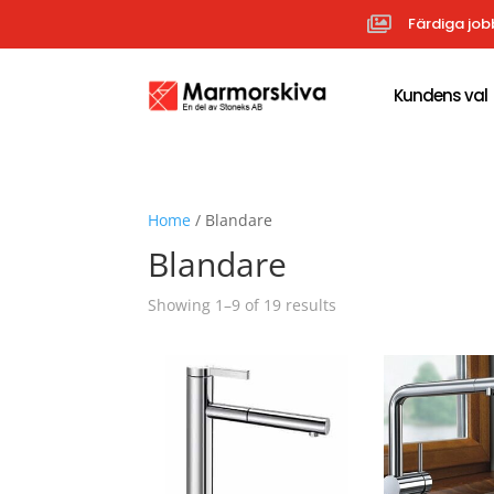

Färdiga job
Kundens val
Home
/ Blandare
Blandare
Sorted
Showing 1–9 of 19 results
by
popularity