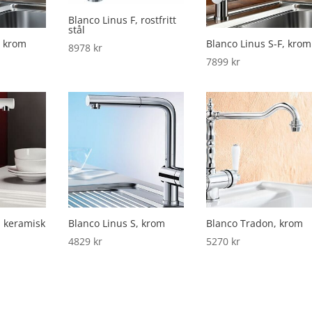
Blanco Linus F, rostfritt
stål
, krom
Blanco Linus S-F, krom
8978
kr
7899
kr
, keramisk
Blanco Linus S, krom
Blanco Tradon, krom
4829
kr
5270
kr