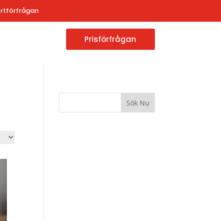
rtförfrågan
Prisförfrågan
Sök Nu