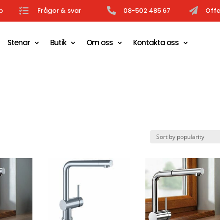
b

Frågor & svar

08-502 485 67

Offe
Stenar
Butik
Om oss
Kontakta oss