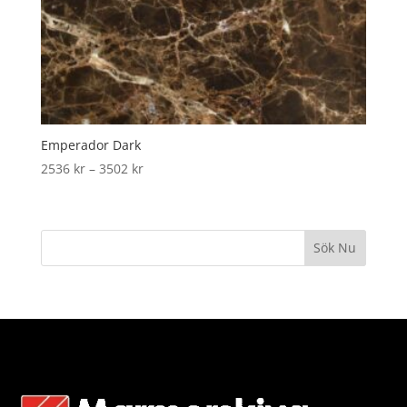
Emperador Dark
Price
2536
kr
–
3502
kr
range:
2536 kr
through
Sök Nu
3502 kr