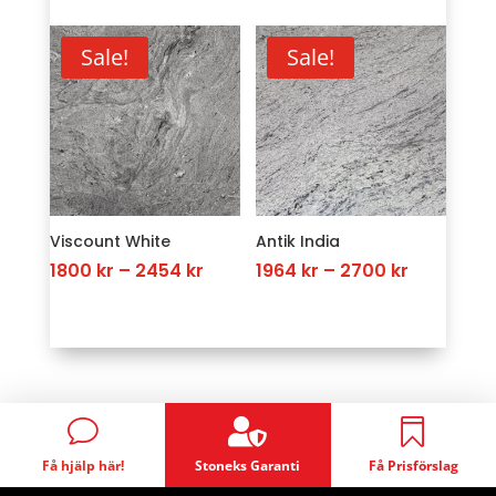
was:
is:
3273 kr
3273 kr.
2291 kr.
through
Sale!
Sale!
4254 kr
Viscount White
Antik India
Price
Price
1800
kr
–
2454
kr
1964
kr
–
2700
kr
range:
range:
1800 kr
1964 kr
through
through
2454 kr
2700 kr

v

Få hjälp här!
Stoneks Garanti
Få Prisförslag