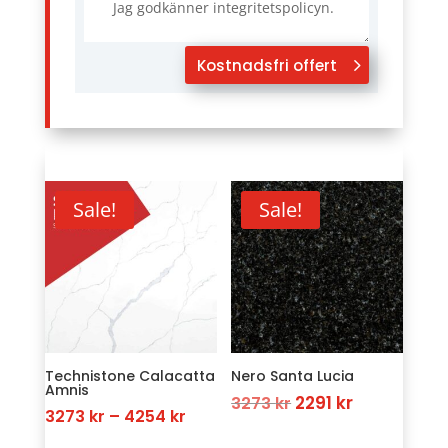
Jag godkänner integritetspolicyn.
Kostnadsfri offert
Sale!
Sale!
Technistone Calacatta
Nero Santa Lucia
Amnis
Original
Current
2291
kr
3273
kr
Price
3273
kr
–
4254
kr
price
price
range: