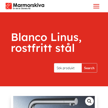
Blanco Linus,
rostfritt stål