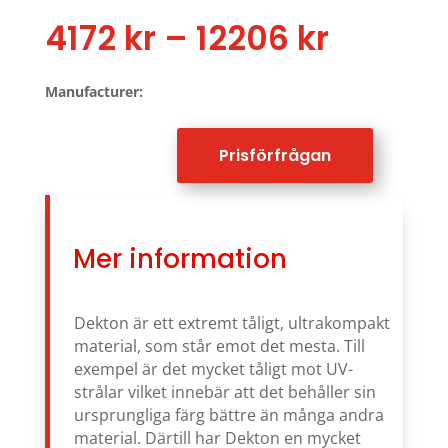
Price
4172
kr
–
12206
kr
range:
4172 kr
Manufacturer:
throug
12206 k
Prisförfrågan
Mer information
Dekton är ett extremt tåligt, ultrakompakt
material, som står emot det mesta. Till
exempel är det mycket tåligt mot UV-
strålar vilket innebär att det behåller sin
ursprungliga färg bättre än många andra
material. Därtill har Dekton en mycket