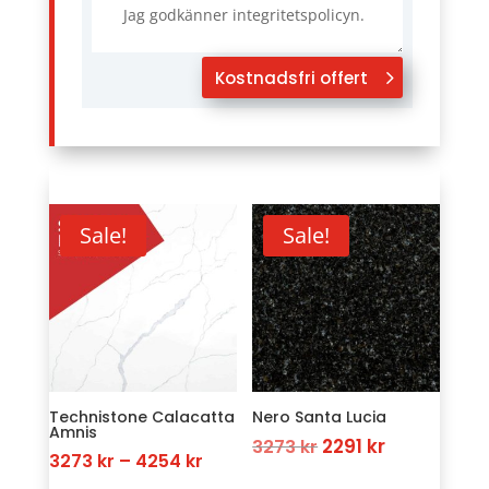
Jag godkänner integritetspolicyn.
Kostnadsfri offert
Sale!
Sale!
Technistone Calacatta
Nero Santa Lucia
Amnis
Original
Current
2291
kr
3273
kr
Price
3273
kr
–
4254
kr
price
price
range: