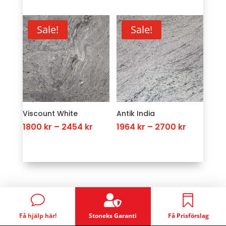
was:
is:
3273 kr
3273 kr.
2291 kr.
through
Sale!
Sale!
4254 kr
Viscount White
Antik India
Price
Price
1800
kr
–
2454
kr
1964
kr
–
2700
kr
range:
range:
1800 kr
1964 kr
through
through
2454 kr
2700 kr

v

Få hjälp här!
Stoneks Garanti
Få Prisförslag