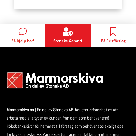
1800 kr
1964 kr
through
through
2454 kr
2700 kr

v

Få hjälp här!
Stoneks Garanti
Få Prisförslag
Marmorskiva.se
|
En del av Stoneks AB.
har stor erfarenhet av att
arbeta med alla typer av kunder, från dem som behöver små
köksbänkskivor för hemmet till företag som behöver storskaligt spel
för kryssningsfartyg. Våra expertområden omfattar granit, marmor,