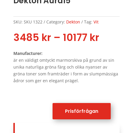
Dekton Aura15
SKU:
SKU 1322
Category:
Dekton
Tag:
Vit
Price
3485
kr
–
10177
kr
range:
3485 k
Manufacturer:
throu
är en väldigt omtyckt marmorskiva på grund av sin
10177 k
unika naturliga gröna färg och olika nyanser av
gröna toner som framträder i form av slumpmässiga
ådror som ger en elegant prägel.
Prisförfrågan