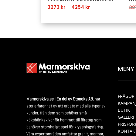
Price
3273
kr
–
4254
kr
32
range:
3273 kr
through
4254 kr
MENY
FRÅGOR 
Marmorskiva.se
|
En del av Stoneks AB.
har
KAMPAN
stor erfarenhet av att arbeta med alla typer av
BUTIK
kunder, från dem som behöver små
GALLERI
köksbänkskivor för hemmet till företag som
PRISFÖ
behöver storskaligt spel för kryssningsfartyg.
KONTAK
Våra expertområden omfattar granit, marmor,