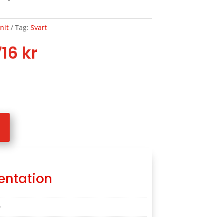
nit
Tag:
Svart
Price
716
kr
range:
2078 kr
through
2716 kr
entation
m