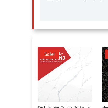
Sale!
Technistone Calacatta Amnis
Ner