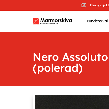

Färdiga job
Kundens val
Nero Assoluto
(polerad)