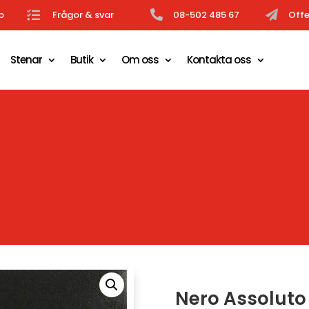
b

Frågor & svar

08-502 485 67

Offe
Stenar
Butik
Om oss
Kontakta oss
Nero Assoluto