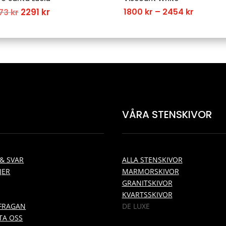
Original
Current
Price
2291
kr
1800
kr
–
2454
kr
73
kr
price
price
range:
was:
is:
1800 kr
3273 kr.
2291 kr.
throug
2454 kr
VÅRA STENSKIVOR
& SVAR
ALLA STENSKIVOR
JER
MARMORSKIVOR
GRANITSKIVOR
KVARTSSKIVOR
RFRAGAN
DE LUXE
TA OSS