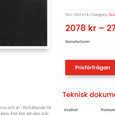
SKU:
SKU 614
Category:
Gra
2078
kr
–
2
Manufacturer:
Prisförfrågan
Teknisk dokum
na och är i förhållande till
Kvalitet
Premiu
ten. Det gör att den står