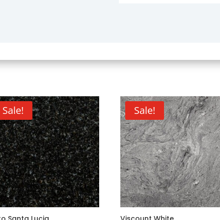
Sale!
Sale!
o Santa Lucia
Viscount White