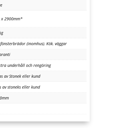
we
 x 2900mm*
kg
,
fönsterbrädor (inomhus)
,
Kök
,
väggar
aranti
xtra underhåll och rengöring
as av Stonek eller kund
s av stoneks eller kund
30mm