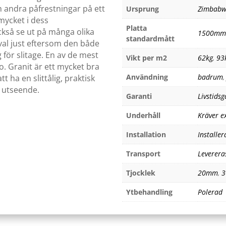
h andra påfrestningar på ett
Ursprung
Zimbab
 mycket i dess
Platta
kså se ut på många olika
1500mm
standardmått
 val just eftersom den både
 för slitage. En av de mest
Vikt per m2
62kg
,
93
. Granit är ett mycket bra
Användning
badrum
tt ha en slittålig, praktisk
 utseende.
Garanti
Livstidsg
Underhåll
Kräver e
Installation
Installer
Transport
Leverera
Tjocklek
20mm
,
Ytbehandling
Polerad