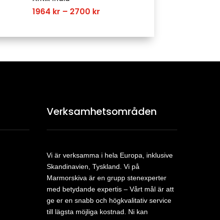
Price
1964
kr
–
2700
kr
range:
1964 kr
h
through
2700 kr
Verksamhetsområden
Vi är verksamma i hela Europa, inklusive
Skandinavien, Tyskland. Vi på
Marmorskiva är en grupp stenexperter
med betydande expertis – Vårt mål är att
ge er en snabb och högkvalitativ service
till lägsta möjliga kostnad. Ni kan