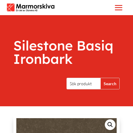
Silestone Basiq
Ironbark