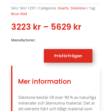
SKU:
SKU 1297
Categories:
Kvarts
,
Silestone
Tag:
Brun-Röd
Price
3223
kr
–
5629
kr
range:
3223 kr
Manufacturer:
throug
5629 k
Prisförfrågan
Mer information
Silestone består till över 90 % av naturliga
mineraler och återvunna material. Det är
ett extremt hårt och tåligt material som