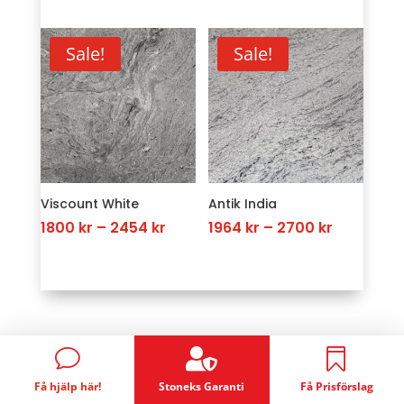
range:
was:
is:
3273 kr
3273 kr.
2291 kr.
through
Sale!
Sale!
4254 kr
Viscount White
Antik India
Price
Price
1800
kr
–
2454
kr
1964
kr
–
2700
kr
range:
range:
1800 kr
1964 kr
through
through
2454 kr
2700 kr

v

Få hjälp här!
Stoneks Garanti
Få Prisförslag