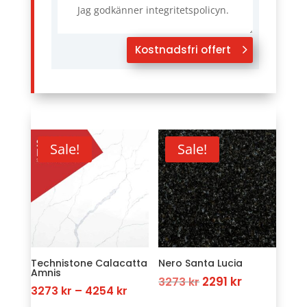
Jag godkänner integritetspolicyn.
Kostnadsfri offert
Sale!
Sale!
Technistone Calacatta
Nero Santa Lucia
Amnis
Original
Current
2291
kr
3273
kr
Price
3273
kr
–
4254
kr
price
price