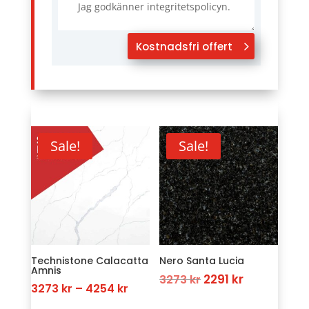
Jag godkänner integritetspolicyn.
Kostnadsfri offert
Sale!
Sale!
Technistone Calacatta
Nero Santa Lucia
Amnis
Original
Current
2291
kr
3273
kr
Price
3273
kr
–
4254
kr
price
price
range: