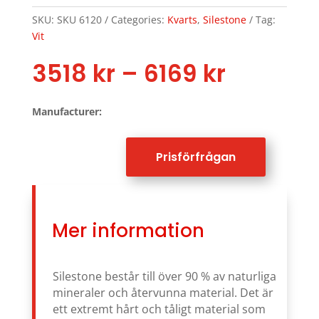
SKU:
SKU 6120
Categories:
Kvarts
,
Silestone
Tag:
Vit
Price
3518
kr
–
6169
kr
range:
3518 kr
Manufacturer:
throug
6169 kr
Prisförfrågan
Mer information
Silestone består till över 90 % av naturliga
mineraler och återvunna material. Det är
ett extremt hårt och tåligt material som