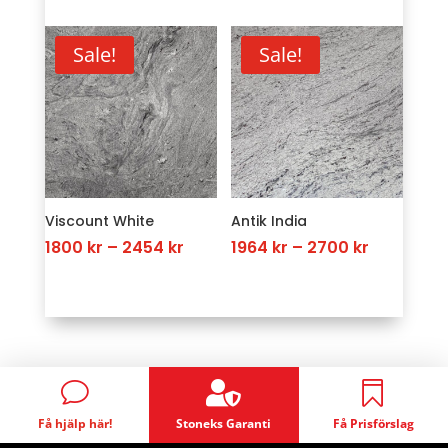
was:
is:
3273 kr
3273 kr.
2291 kr.
through
Sale!
Sale!
4254 kr
Viscount White
Antik India
Price
Price
1800
kr
–
2454
kr
1964
kr
–
2700
kr
range:
range:
1800 kr
1964 kr
through
through
2454 kr
2700 kr

v

Få hjälp här!
Stoneks Garanti
Få Prisförslag