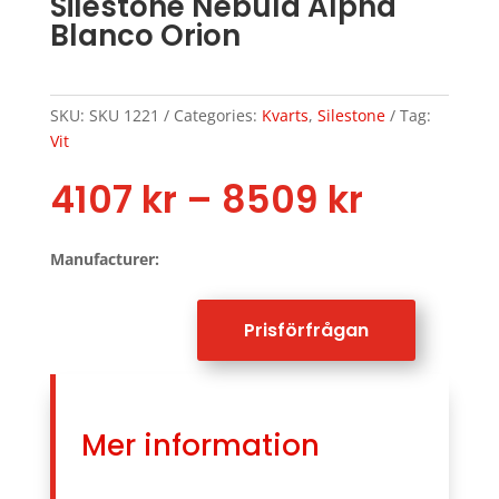
Silestone Nebula Alpha
Blanco Orion
SKU:
SKU 1221
Categories:
Kvarts
,
Silestone
Tag:
Vit
Price
4107
kr
–
8509
kr
range:
4107 kr
Manufacturer:
throug
8509 k
Prisförfrågan
Mer information