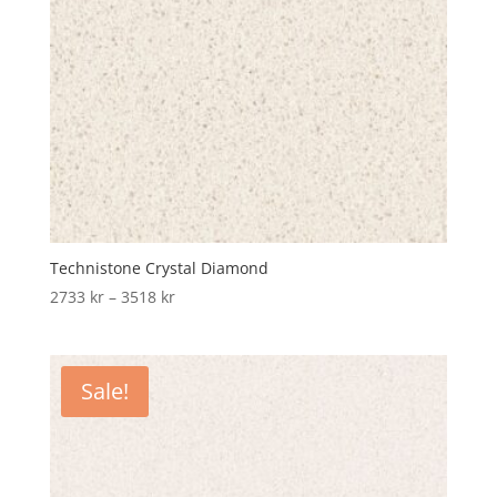
Technistone Crystal Diamond
Price
2733
kr
–
3518
kr
range:
2733 kr
through
Sale!
3518 kr