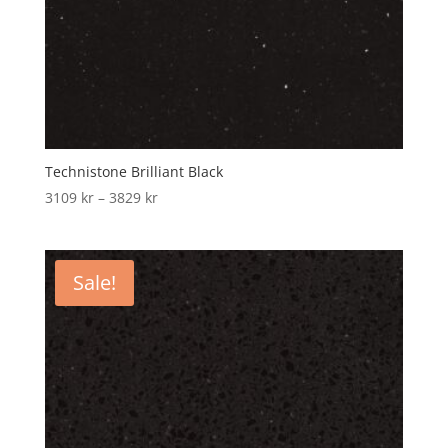
Technistone Brilliant Black
Price
3109
kr
–
3829
kr
range:
3109 kr
through
Sale!
3829 kr