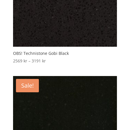
OBS! Technistone Gobi Black
Price
2569
kr
–
3191
kr
range:
2569 kr
through
Sale!
3191 kr