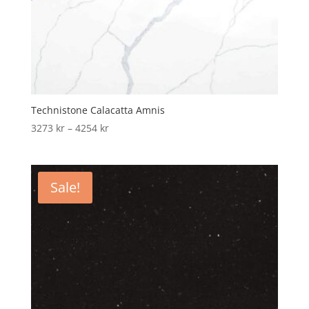
Technistone Calacatta Amnis
Price
3273
kr
–
4254
kr
range:
3273 kr
through
Sale!
4254 kr