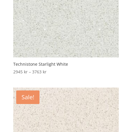
Technistone Starlight White
Price
2945
kr
–
3763
kr
range:
2945 kr
through
Sale!
3763 kr