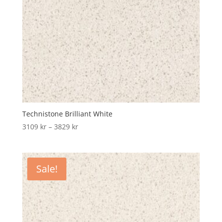
Technistone Brilliant White
Price
3109
kr
–
3829
kr
range:
3109 kr
through
Sale!
3829 kr