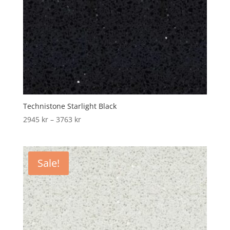
Technistone Starlight Black
Price
2945
kr
–
3763
kr
range:
2945 kr
through
Sale!
3763 kr