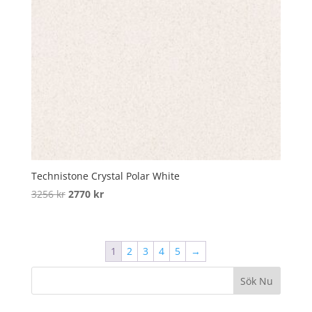
Technistone Crystal Polar White
Original
Current
3256
kr
2770
kr
price
price
was:
is:
3256 kr.
2770 kr.
1
2
3
4
5
→
Sök Nu