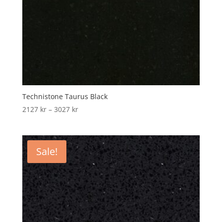
Technistone Taurus Black
Price
2127
kr
–
3027
kr
range:
2127 kr
through
Sale!
3027 kr