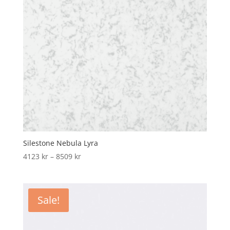
Silestone Nebula Lyra
Price
4123
kr
–
8509
kr
range:
4123 kr
through
Sale!
8509 kr