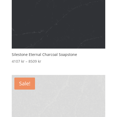
Silestone Eternal Charcoal Soapstone
Price
4107
kr
–
8509
kr
range:
4107 kr
through
Sale!
8509 kr