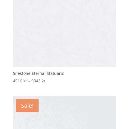
Silestone Eternal Statuario
Price
4516
kr
–
9343
kr
range:
4516 kr
through
Sale!
9343 kr