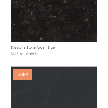
Silestone Stone Arden Blue
Price
3223
kr
–
6169
kr
range:
3223 kr
through
Sale!
6169 kr