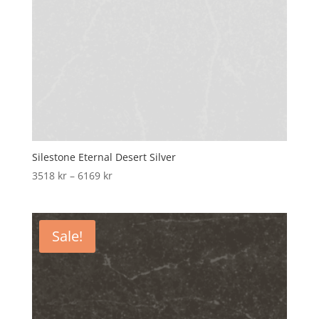
Silestone Eternal Desert Silver
Price
3518
kr
–
6169
kr
range:
3518 kr
through
Sale!
6169 kr