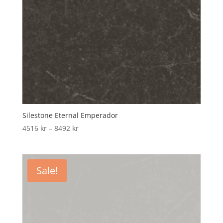
Silestone Eternal Emperador
Price
4516
kr
–
8492
kr
range:
4516 kr
through
Sale!
8492 kr