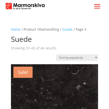
Home
/ Product Ytbehandling /
Suede
/ Page 5
Suede
Sorted
Showing 37–45 of 46 results
by
popularity
Sale!