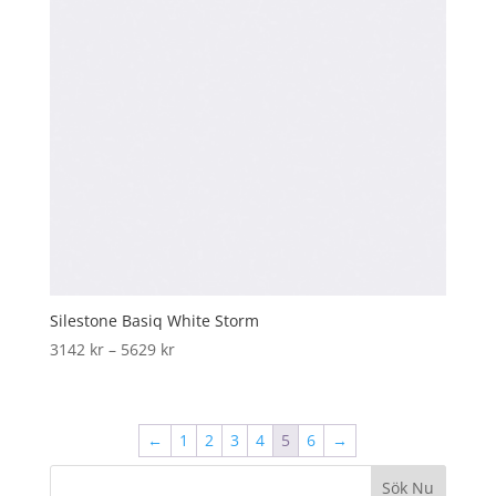
Silestone Basiq White Storm
Price
3142
kr
–
5629
kr
range:
3142 kr
through
←
1
2
3
4
5
6
→
5629 kr
Sök Nu