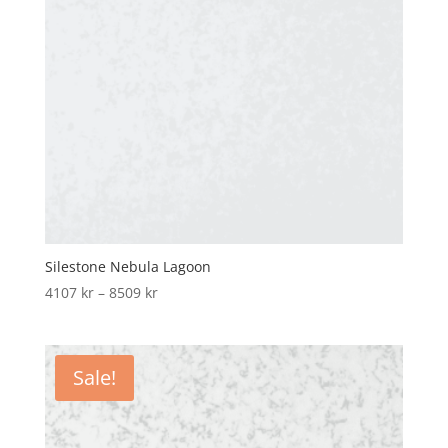
Silestone Nebula Lagoon
Price
4107
kr
–
8509
kr
range:
4107 kr
through
Sale!
8509 kr