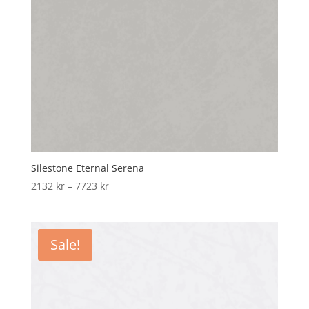
Silestone Eternal Serena
Price
2132
kr
–
7723
kr
range:
2132 kr
through
Sale!
7723 kr