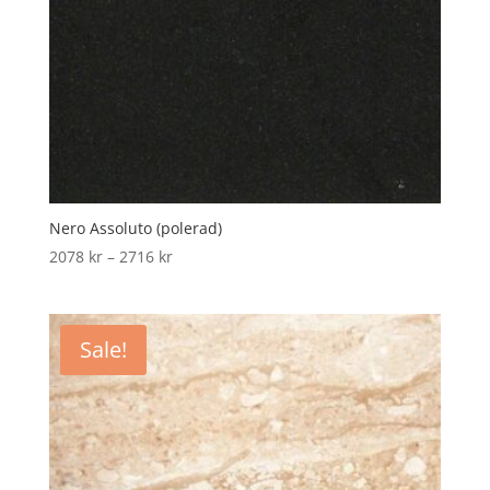
Nero Assoluto (polerad)
Price
2078
kr
–
2716
kr
range:
2078 kr
through
Sale!
2716 kr