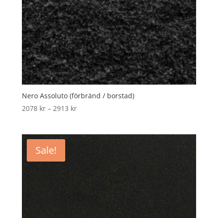
Nero Assoluto (förbränd / borstad)
Price
2078
kr
–
2913
kr
range:
2078 kr
through
Sale!
2913 kr