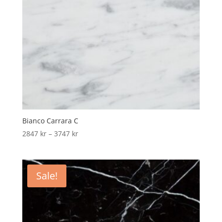
Bianco Carrara C
Price
2847
kr
–
3747
kr
range:
2847 kr
through
Sale!
3747 kr