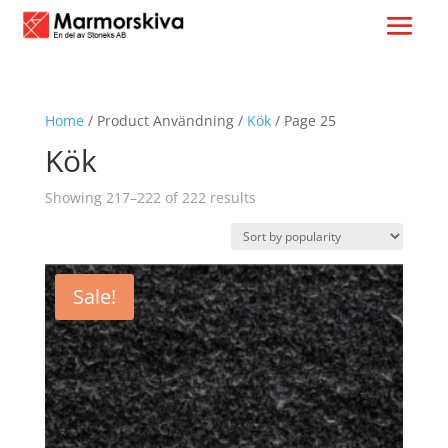
Home
/ Product Användning /
Kök
/ Page 25
Kök
Sorted
Showing 217–222 of 222 results
by
popularity
Sale!