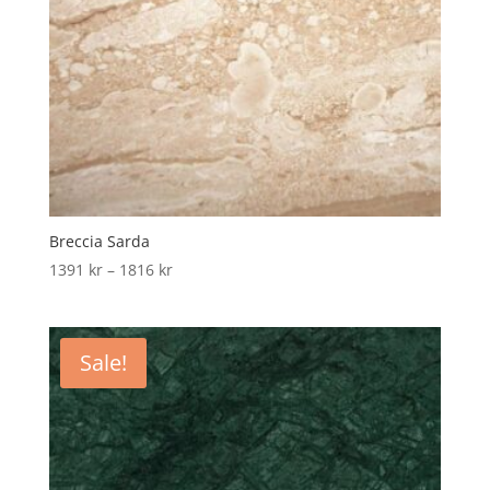
Breccia Sarda
Price
1391
kr
–
1816
kr
range:
1391 kr
through
Sale!
1816 kr