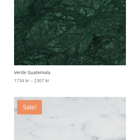
Verde Guatemala
Price
1734
kr
–
2307
kr
range:
1734 kr
through
Sale!
2307 kr