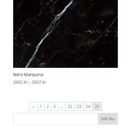
Nero Marquina
Price
2602
kr
–
3567
kr
range:
2602 kr
through
←
1
2
3
…
22
23
24
25
3567 kr
Sök Nu