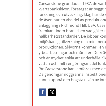
Caesarstone grundades 1987, de var 
kvartsbänkskivor. Företaget är byggt 
forskning och utveckling. Idag har de 
de även har en viss del av produktio
anläggning i Richmond Hill, USA. Caesar
framkant inom branschen vad gäller m
hållbarhetsstandarder. De jobbar ko
miljöskadlig tillverkning och minimera
produktionen. Skivorna kommer i en ra
ytbearbetningar och mönster. De krä
och är mycket enkla att underhålla.
vatten och milt rengöringsmedel funk
för Caesarstone kan jämföras med de
De genomgår noggranna inspektioner o
kunna uppnå den högsta nivån av inte