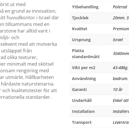
först ut med
Ytbehandling
Polerad
på en grund av innovation,
sitt huvudkontor i Israel där
Tjocklek
20mm
,
nen tillsammans med en
Kvalitet
Premiu
stone har alltid varit i
iljö- och
Ursprung
Israel
nsekvent med att motverka
 utsläppet från
Platta
3040mm
standardmått
d olika texturer,
ver minimalt med skötsel
Vikt per m2
43-48kg
 Skonsam rengöring med
ar utmärkt. Hållbarheten
Användning
badrum
 hårdaste naturstenarna.
Garanti
10 år
ch kvalitetstester för att
rnationella standarder.
Underhåll
Enkel at
Installation
Installer
Transport
Leverera