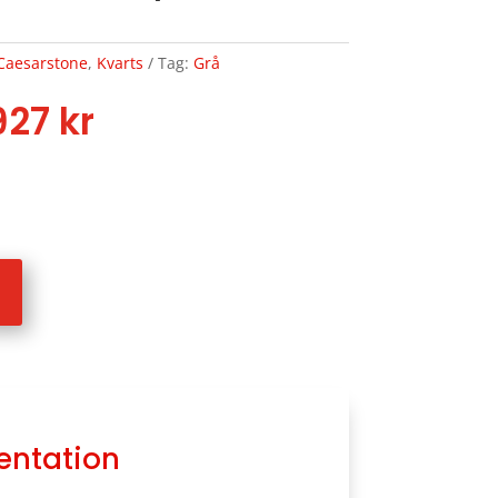
Caesarstone
,
Kvarts
Tag:
Grå
Price
927
kr
range:
3223 kr
through
3927 kr
entation