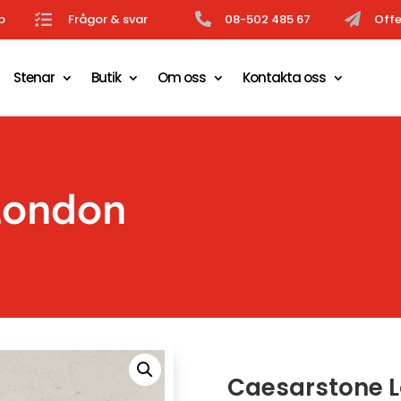
b

Frågor & svar

08-502 485 67

Offe
Stenar
Butik
Om oss
Kontakta oss
London
Caesarstone 