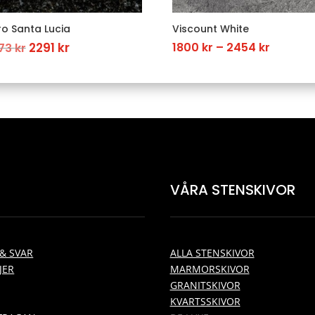
o Santa Lucia
Viscount White
Original
Current
Price
2291
kr
1800
kr
–
2454
kr
73
kr
price
price
range:
was:
is:
1800 kr
3273 kr.
2291 kr.
throug
2454 kr
VÅRA STENSKIVOR
& SVAR
ALLA STENSKIVOR
JER
MARMORSKIVOR
GRANITSKIVOR
KVARTSSKIVOR