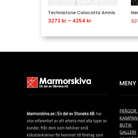
Technistone Calacatta Amnis
Ner
Price
3273
kr
–
4254
kr
32
range:
3273 kr
through
4254 kr
MENY
FRÅGOR 
Marmorskiva.se
|
En del av Stoneks AB.
har
KAMPAN
stor erfarenhet av att arbeta med alla typer av
BUTIK
kunder, från dem som behöver små
GALLERI
köksbänkskivor för hemmet till företag som