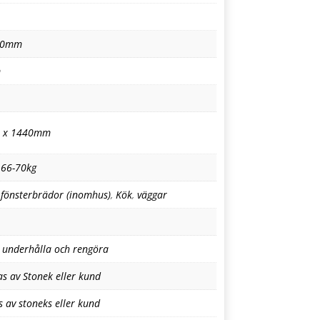
30mm
m
 x 1440mm
,
66-70kg
,
fönsterbrädor (inomhus)
,
Kök
,
väggar
t underhålla och rengöra
as av Stonek eller kund
s av stoneks eller kund