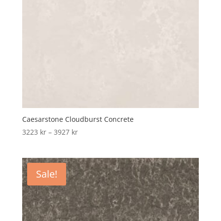
Caesarstone Cloudburst Concrete
Price
3223
kr
–
3927
kr
range:
3223 kr
through
Sale!
3927 kr