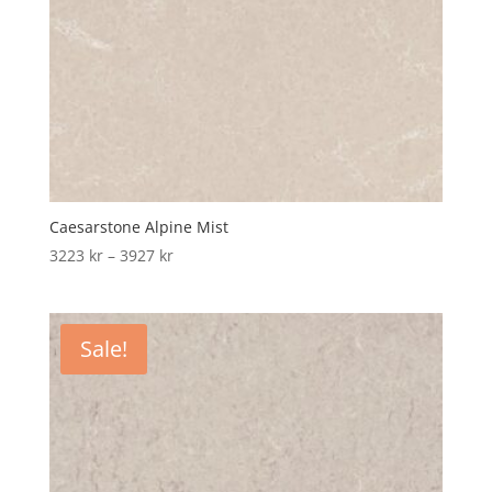
Caesarstone Alpine Mist
Price
3223
kr
–
3927
kr
range:
3223 kr
through
Sale!
3927 kr