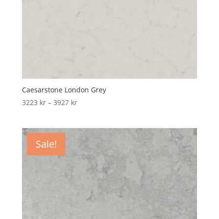
Caesarstone London Grey
Price
3223
kr
–
3927
kr
range:
3223 kr
through
Sale!
3927 kr