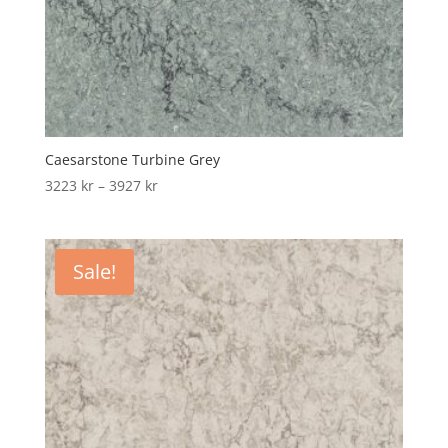
Caesarstone Turbine Grey
Price
3223
kr
–
3927
kr
range:
3223 kr
through
Sale!
3927 kr