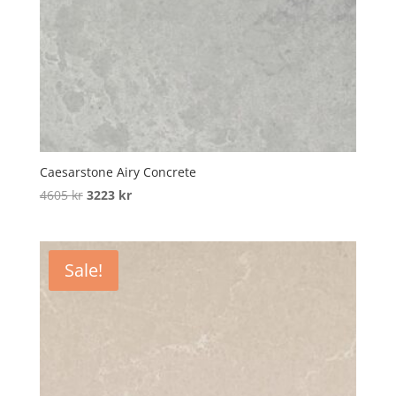
Caesarstone Airy Concrete
Original
Current
4605
kr
3223
kr
price
price
was:
is:
4605 kr.
3223 kr.
Sale!