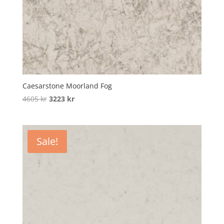
Caesarstone Moorland Fog
Original
Current
4605
kr
3223
kr
price
price
was:
is:
4605 kr.
3223 kr.
Sale!