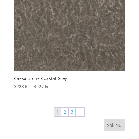
Caesarstone Coastal Grey
Price
3223
kr
–
3927
kr
range:
3223 kr
through
1
2
3
→
3927 kr
Sök Nu