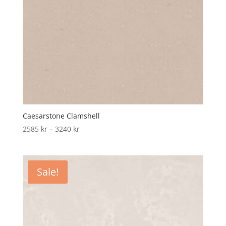
Caesarstone Clamshell
Price
2585
kr
–
3240
kr
range:
2585 kr
through
Sale!
3240 kr