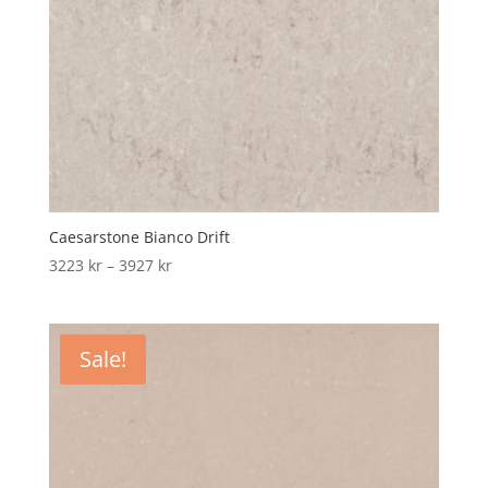
Caesarstone Bianco Drift
Price
3223
kr
–
3927
kr
range:
3223 kr
through
Sale!
3927 kr