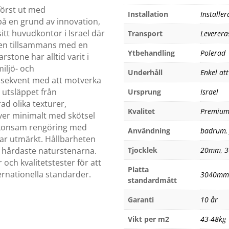
först ut med
Installation
Installer
på en grund av innovation,
sitt huvudkontor i Israel där
Transport
Leverera
nen tillsammans med en
Ytbehandling
Polerad
stone har alltid varit i
iljö- och
Underhåll
Enkel at
nsekvent med att motverka
 utsläppet från
Ursprung
Israel
d olika texturer,
Kvalitet
Premiu
ver minimalt med skötsel
 Skonsam rengöring med
Användning
badrum
ar utmärkt. Hållbarheten
 hårdaste naturstenarna.
Tjocklek
20mm
,
ch kvalitetstester för att
Platta
rnationella standarder.
3040mm
standardmått
Garanti
10 år
Vikt per m2
43-48kg