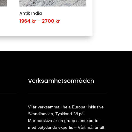
Antik India
Price
1964
kr
–
2700
kr
range:
1964 kr
h
through
2700 kr
Verksamhetsområden
Vi är verksamma i hela Europa, inklusive
Skandinavien, Tyskland. Vi på
Marmorskiva är en grupp stenexperter
med betydande expertis – Vårt mål är att