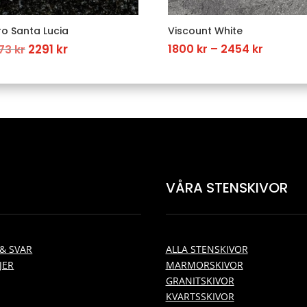
o Santa Lucia
Viscount White
Original
Current
Price
2291
kr
1800
kr
–
2454
kr
73
kr
price
price
range:
was:
is:
1800 kr
3273 kr.
2291 kr.
throug
2454 kr
VÅRA STENSKIVOR
& SVAR
ALLA STENSKIVOR
JER
MARMORSKIVOR
GRANITSKIVOR
KVARTSSKIVOR