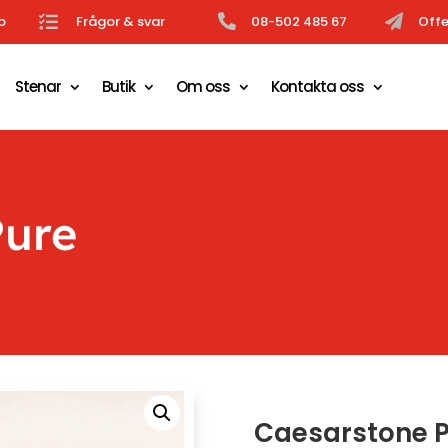
b

Frågor & svar

08-502 485 67

Offe
Stenar
Butik
Om oss
Kontakta oss
Pure
Caesarstone P