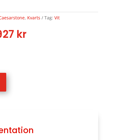
Caesarstone
,
Kvarts
Tag:
Vit
Price
927
kr
range:
3223 kr
through
3927 kr
entation