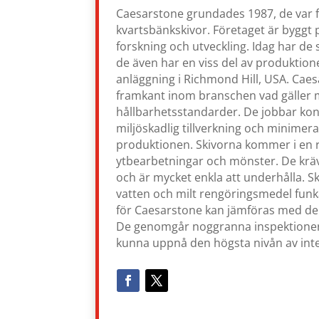
Caesarstone grundades 1987, de var 
kvartsbänkskivor. Företaget är byggt 
forskning och utveckling. Idag har de 
de även har en viss del av produktio
anläggning i Richmond Hill, USA. Caesar
framkant inom branschen vad gäller m
hållbarhetsstandarder. De jobbar ko
miljöskadlig tillverkning och minimera
produktionen. Skivorna kommer i en ra
ytbearbetningar och mönster. De krä
och är mycket enkla att underhålla.
vatten och milt rengöringsmedel funk
för Caesarstone kan jämföras med de
De genomgår noggranna inspektioner o
kunna uppnå den högsta nivån av inte