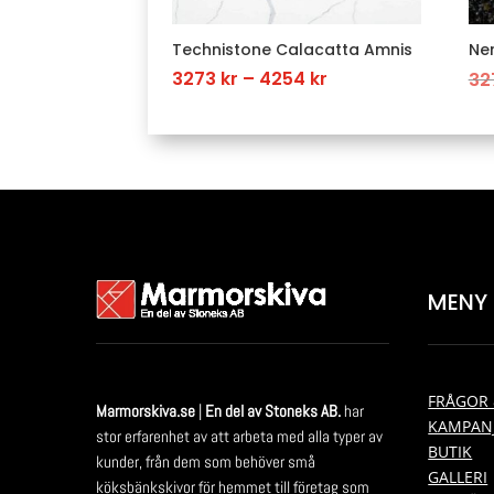
Technistone Calacatta Amnis
Ner
Price
3273
kr
–
4254
kr
32
range:
3273 kr
through
4254 kr
MENY
FRÅGOR 
Marmorskiva.se
|
En del av Stoneks AB.
har
KAMPAN
stor erfarenhet av att arbeta med alla typer av
BUTIK
kunder, från dem som behöver små
GALLERI
köksbänkskivor för hemmet till företag som