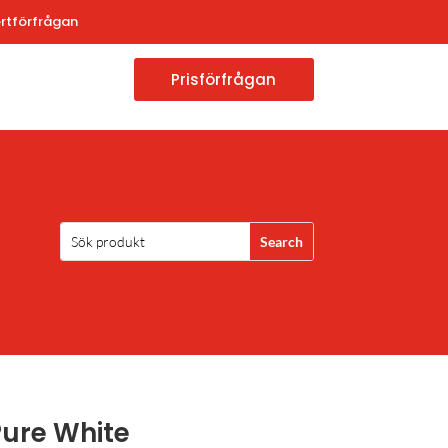
rtförfrågan
Prisförfrågan
ure White