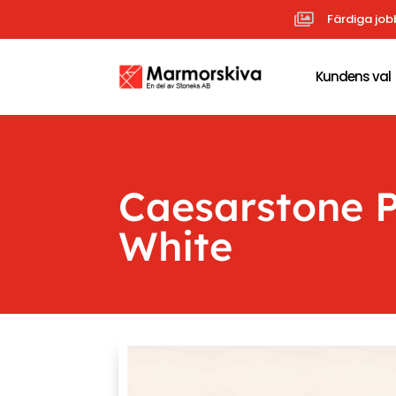

Färdiga job
Kundens val
Caesarstone 
White