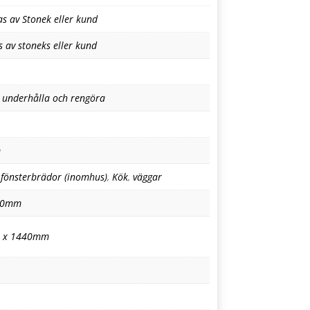
as av Stonek eller kund
s av stoneks eller kund
t underhålla och rengöra
m
,
fönsterbrädor (inomhus)
,
Kök
,
väggar
30mm
 x 1440mm