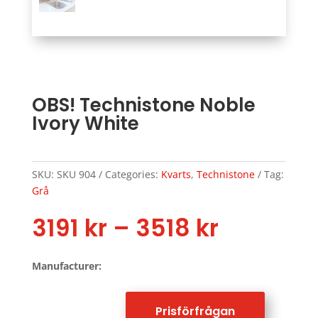
OBS! Technistone Noble
Ivory White
SKU:
SKU 904
Categories:
Kvarts
,
Technistone
Tag:
Grå
Price
3191
kr
–
3518
kr
range:
3191 kr
Manufacturer:
through
3518 kr
Prisförfrågan