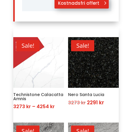
Kostnadsfri offert
Sale!
Sale!
Technistone Calacatta
Nero Santa Lucia
Amnis
Original
Current
2291
kr
3273
kr
Price
3273
kr
–
4254
kr
price
price
range:
was:
is:
3273 kr
3273 kr.
2291 kr.
through
Sale!
Sale!