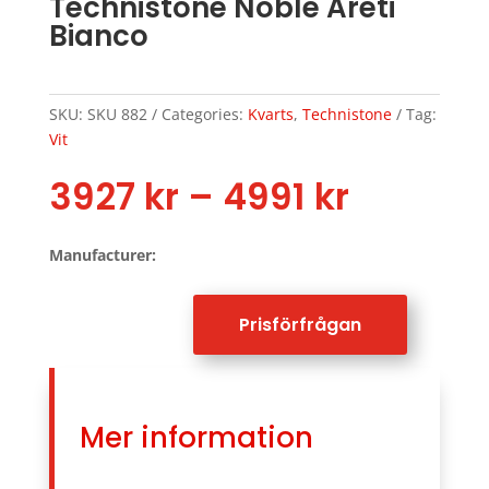
Technistone Noble Areti
Bianco
SKU:
SKU 882
Categories:
Kvarts
,
Technistone
Tag:
Vit
Price
3927
kr
–
4991
kr
range:
3927 kr
Manufacturer:
throug
4991 kr
Prisförfrågan
Mer information