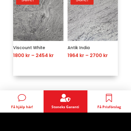
4254 kr
Viscount White
Antik India
Price
Price
1800
kr
–
2454
kr
1964
kr
–
2700
kr
range:
range:
1800 kr
1964 kr
through
through
2454 kr
2700 kr

v

Få hjälp här!
Stoneks Garanti
Få Prisförslag