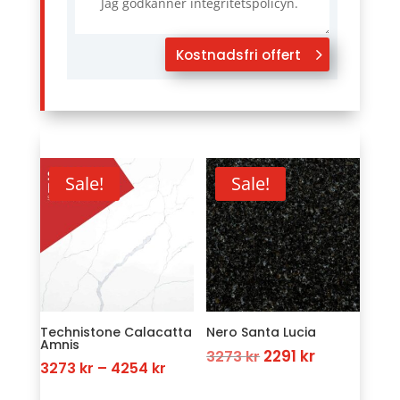
Jag godkänner integritetspolicyn.
Kostnadsfri offert
Sale!
Sale!
Technistone Calacatta
Nero Santa Lucia
Amnis
Original
Current
2291
kr
3273
kr
Price
3273
kr
–
4254
kr
price
price
range: