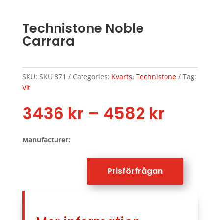
Technistone Noble
Carrara
SKU:
SKU 871
Categories:
Kvarts
,
Technistone
Tag:
Vit
Price
3436
kr
–
4582
kr
range:
3436 k
Manufacturer:
throu
4582 k
Prisförfrågan