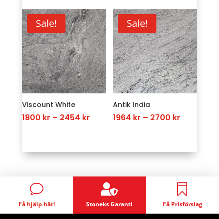
was:
is:
3273 kr
3273 kr.
2291 kr.
through
Sale!
Sale!
4254 kr
Viscount White
Antik India
Price
Price
1800
kr
–
2454
kr
1964
kr
–
2700
kr
range:
range:
1800 kr
1964 kr
through
through
2454 kr
2700 kr

v

Få hjälp här!
Stoneks Garanti
Få Prisförslag