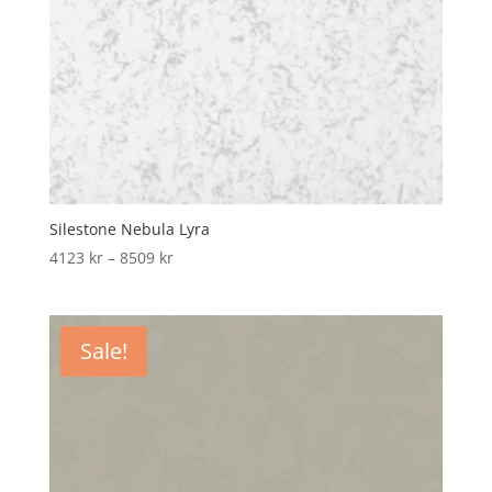
Silestone Nebula Lyra
Price
4123
kr
–
8509
kr
range:
4123 kr
through
Sale!
8509 kr