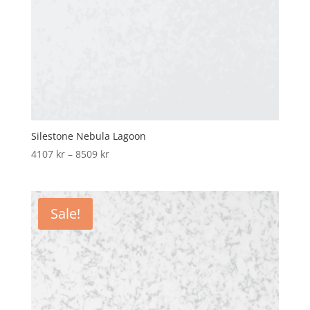
Silestone Nebula Lagoon
Price
4107
kr
–
8509
kr
range:
4107 kr
through
Sale!
8509 kr