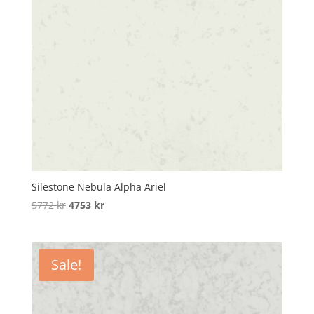
Silestone Nebula Alpha Ariel
Original
Current
5772
kr
4753
kr
price
price
was:
is:
5772 kr.
4753 kr.
Sale!