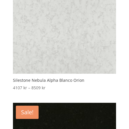
Silestone Nebula Alpha Blanco Orion
Price
4107
kr
–
8509
kr
range:
4107 kr
through
Sale!
8509 kr