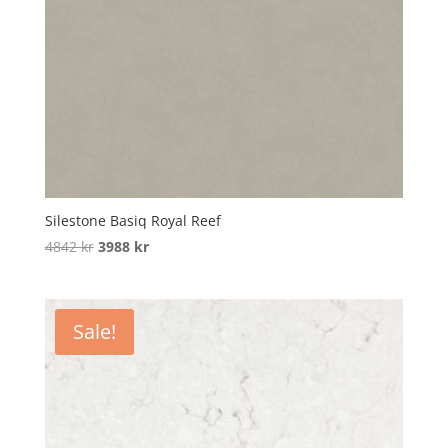
Silestone Basiq Royal Reef
Original
Current
4842
kr
3988
kr
price
price
was:
is:
4842 kr.
3988 kr.
Sale!