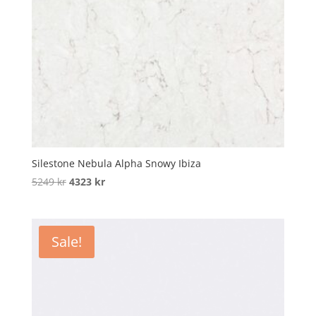
Silestone Nebula Alpha Snowy Ibiza
Original
Current
5249
kr
4323
kr
price
price
was:
is:
5249 kr.
4323 kr.
Sale!