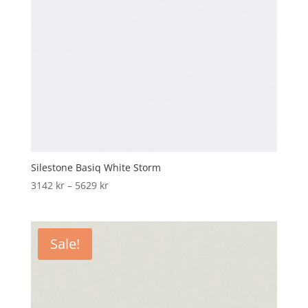
Silestone Basiq White Storm
Price
3142
kr
–
5629
kr
range:
3142 kr
through
Sale!
5629 kr