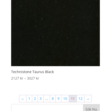
Technistone Taurus Black
Price
2127
kr
–
3027
kr
range:
2127 kr
through
←
1
2
3
…
8
9
10
11
12
→
3027 kr
Sök Nu