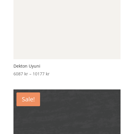
Dekton Uyuni
Price
6087
kr
–
10177
kr
range:
6087 kr
through
Sale!
10177 kr