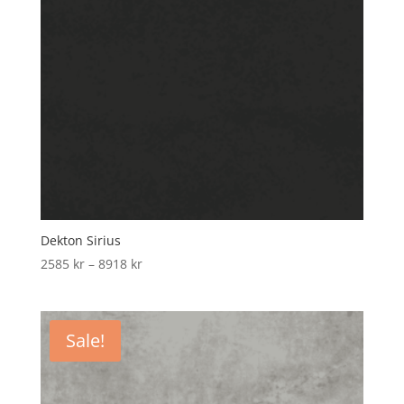
Dekton Sirius
Price
2585
kr
–
8918
kr
range:
2585 kr
through
Sale!
8918 kr