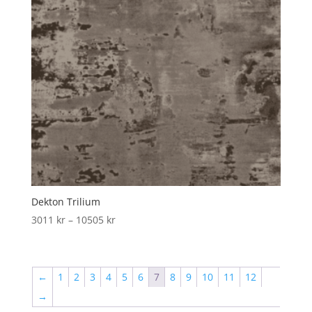
Dekton Trilium
Price
3011
kr
–
10505
kr
range:
3011 kr
through
←
1
2
3
4
5
6
7
8
9
10
11
12
10505 kr
→