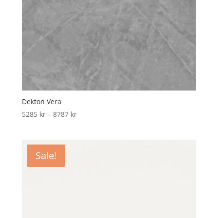
Dekton Vera
Price
5285
kr
–
8787
kr
range:
5285 kr
through
Sale!
8787 kr