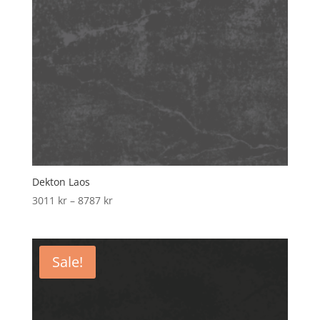
Dekton Laos
Price
3011
kr
–
8787
kr
range:
3011 kr
through
Sale!
8787 kr