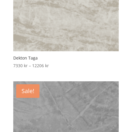
Dekton Taga
Price
7330
kr
–
12206
kr
range:
7330 kr
through
Sale!
12206 kr