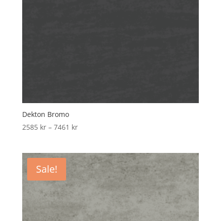
Dekton Bromo
Price
2585
kr
–
7461
kr
range:
2585 kr
through
Sale!
7461 kr