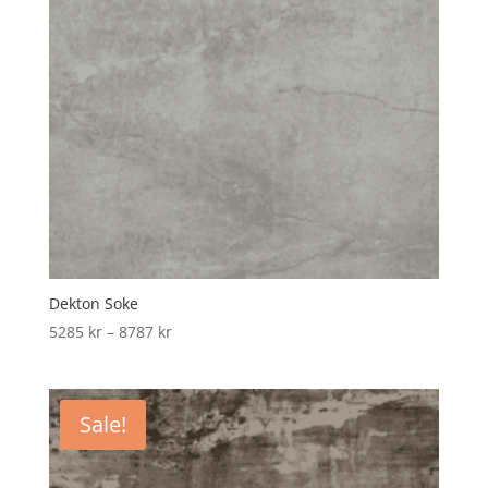
Dekton Soke
Price
5285
kr
–
8787
kr
range:
5285 kr
through
Sale!
8787 kr